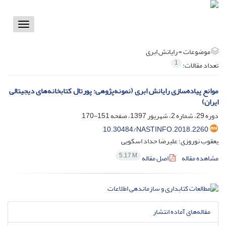
Toggle
vigation
موضوعات =
رایانش ابری
1
تعداد مقالات:
موانع پیاده‌سازی رایانش ابری (نمونه‌پژوهی: پورتال‌ کتابخانه‌های دیجیتالی
ایران)
دوره 29، شماره 2، شهریور 1397، صفحه
151-170
10.30484/NASTINFO.2018.2260
یعقوب نوروزی؛ علیرضا حداد اسکویی
5.17 M
مشاهده مقاله
اصل مقاله
مقاله‌های آماده انتشار