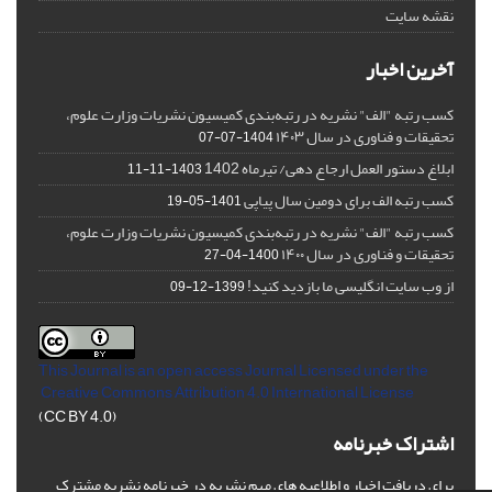
نقشه سایت
آخرین اخبار
کسب رتبه "الف" نشریه در رتبه‌بندی کمیسیون نشریات وزارت علوم،
تحقیقات و فناوری در سال ۱۴۰۳
1404-07-07
ابلاغ دستور العمل ارجاع دهی/ تیرماه 1402
1403-11-11
کسب رتبه الف برای دومین سال پیاپی
1401-05-19
کسب رتبه "الف" نشریه در رتبه‌بندی کمیسیون نشریات وزارت علوم،
تحقیقات و فناوری در سال ۱۴۰۰
1400-04-27
از وب سایت انگلیسی ما بازدید کنید!
1399-12-09
This Journal is an open access Journal Licensed
under the
Creative Commons Attribution 4.0 International License
(CC BY 4.0)
اشتراک خبرنامه
برای دریافت اخبار و اطلاعیه های مهم نشریه در خبرنامه نشریه مشترک