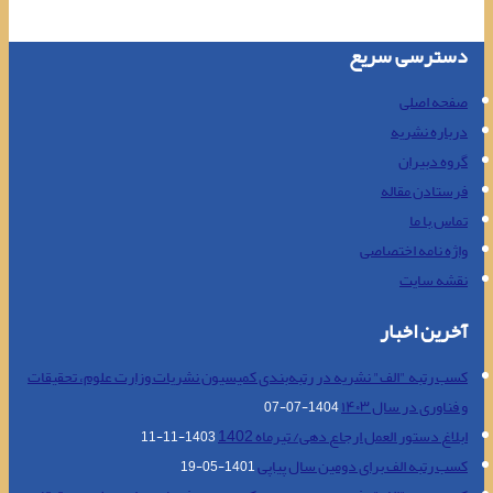
دسترسی سریع
صفحه اصلی
درباره نشریه
گروه دبیران
فرستادن مقاله
تماس با ما
واژه نامه اختصاصی
نقشه سایت
آخرین اخبار
کسب رتبه "الف" نشریه در رتبه‌بندی کمیسیون نشریات وزارت علوم، تحقیقات
و فناوری در سال ۱۴۰۳
1404-07-07
ابلاغ دستور العمل ارجاع دهی/ تیرماه 1402
1403-11-11
کسب رتبه الف برای دومین سال پیاپی
1401-05-19