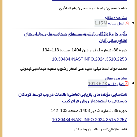
ناهید صفری؛ زهره میرحسینی؛ زهرا اباذری
مشاهده مقاله
اصل مقاله
1.15 M
تأثیر دایرۀ واژگانی آرشیویست‌های صداوسیما بر توانایی‌های
اطلاع‌رسانی آنان
دوره 36، شماره 1، فروردین 1404، صفحه
113-134
10.30484/NASTINFO.2024.3510.2253
محمدجواد اسماعیلی؛ سید علی اصغر رضوی؛ صفیه طهماسبی لیمونی
مشاهده مقاله
اصل مقاله
1018.62 K
شناسایی مؤلفه‌های بازیابی تعاملی اطلاعات در وب توسط کودکان
دبستانی با استفاده از روش فراترکیب
دوره 35، شماره 3، مهر 1403، صفحه
103-142
10.30484/NASTINFO.2024.3515.2257
فاطمه اژه‌ای؛ امیر غائبی؛ رویا برادر