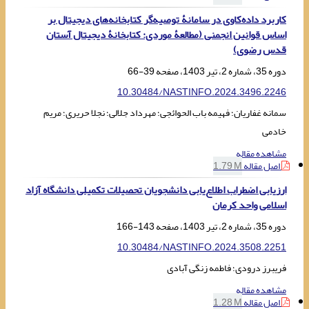
کاربرد داده‌کاوی در سامانۀ توصیه‌گر کتابخانه‌های دیجیتال بر
اساس قوانین انجمنی (مطالعۀ موردی: کتابخانۀ دیجیتال آستان
قدس رضوی)
دوره 35، شماره 2، تیر 1403، صفحه
39-66
10.30484/NASTINFO.2024.3496.2246
سمانه غفاریان؛ فهیمه باب الحوائجی؛ مهرداد جلالی؛ نجلا حریری؛ مریم
خادمی
مشاهده مقاله
اصل مقاله
1.79 M
ارزیابی اضطراب اطلاع‌یابی دانشجویان تحصیلات تکمیلی دانشگاه آزاد
اسلامی واحد کرمان
دوره 35، شماره 2، تیر 1403، صفحه
143-166
10.30484/NASTINFO.2024.3508.2251
فریبرز درودی؛ فاطمه زنگی آبادی
مشاهده مقاله
اصل مقاله
1.28 M