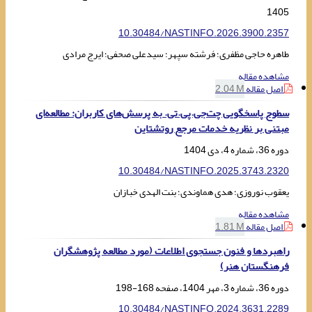
1405
10.30484/NASTINFO.2026.3900.2357
طاهره حاجی مظفری؛ فرشته سپهر؛ سیدعلی صحفی؛ ایرج مرادی
مشاهده مقاله
اصل مقاله
2.04 M
سطوح پاسخگویی چت‌جی.‌پی.تی. به پرسش‌های کاربران: مطالعه‌ای
مبتنی بر نظریه خدمات مرجع روتشتاین
دوره 36، شماره 4، دی 1404
10.30484/NASTINFO.2025.3743.2320
یعقوب نوروزی؛ هدی هماوندی؛ بنت الهدی خبازان
مشاهده مقاله
اصل مقاله
1.81 M
راهبردها و فنون جستجوی اطلاعات (مورد مطالعه پژوهشگران
فرهنگستان هنر)
دوره 36، شماره 3، مهر 1404، صفحه
168-198
10.30484/NASTINFO.2024.3631.2289