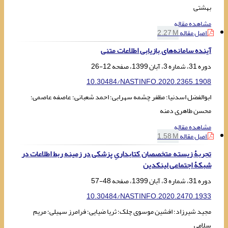
بهشتی
مشاهده مقاله
اصل مقاله
2.27 M
آینده سامانه‌های بازیابی اطلاعات متنی
دوره 31، شماره 3، آبان 1399، صفحه
12-26
10.30484/NASTINFO.2020.2365.1908
ابوالفضل اسدنیا؛ مظفر چشمه سهرابی؛ احمد شعبانی؛ عاصفه عاصمی؛
محسن طاهری دمنه
مشاهده مقاله
اصل مقاله
1.58 M
تجربۀ زیسته متخصصان کتابداریِ پزشکی در زمینه ربط اطلاعات در
شبکۀ اجتماعی لینکدین
دوره 31، شماره 3، آبان 1399، صفحه
48-57
10.30484/NASTINFO.2020.2470.1933
مجید شیرزاد؛ افشین موسوی چلک؛ ثریا ضیایی؛ فرامرز سهیلی؛ مریم
سلامی