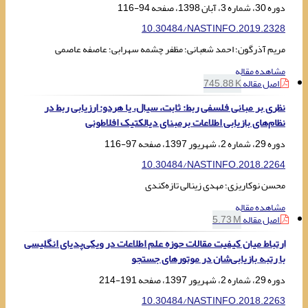
دوره 30، شماره 3، آبان 1398، صفحه
94-116
10.30484/NASTINFO.2019.2328
مریم آذرگون؛ احمد شعبانی؛ مظفر چشمه سهرابی؛ عاصفه عاصمی
مشاهده مقاله
اصل مقاله
745.88 K
نظری بر مبانی فلسفی ربط: ثابت، سیال، یا هردو: ارزیابی ربط در
نظام‌های بازیابی اطلاعات برمبنای دیالکتیک افلاطونی
دوره 29، شماره 2، شهریور 1397، صفحه
97-116
10.30484/NASTINFO.2018.2264
محسن نوکاریزی؛ مهدی زینالی تازه‌کندی
مشاهده مقاله
اصل مقاله
5.73 M
ارتباط میان کیفیت مقالات حوزه علم اطلاعات در ویکی‌پدیای انگلیسی
با رتبه‌ بازیابی‌شان در موتورهای جستجو
دوره 29، شماره 2، شهریور 1397، صفحه
191-214
10.30484/NASTINFO.2018.2263