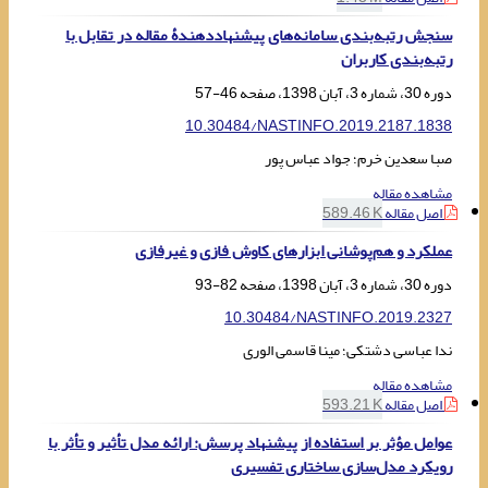
سنجش رتبه‌بندی سامانه‌های پیشنهاددهندۀ مقاله در تقابل با
رتبه‌بندی کاربران
دوره 30، شماره 3، آبان 1398، صفحه
46-57
10.30484/NASTINFO.2019.2187.1838
صبا سعدین خرم؛ جواد عباس پور
مشاهده مقاله
اصل مقاله
589.46 K
عملکرد و هم‌پوشانی ابزارهای کاوش فازی و غیرفازی
دوره 30، شماره 3، آبان 1398، صفحه
82-93
10.30484/NASTINFO.2019.2327
ندا عباسی دشتکی؛ مینا قاسمی الوری
مشاهده مقاله
اصل مقاله
593.21 K
عوامل مؤثر بر استفاده از پیشنهاد پرسش: ارائه مدل تأثیر و تأثر با
رویکرد مدل‌سازی ساختاری تفسیری