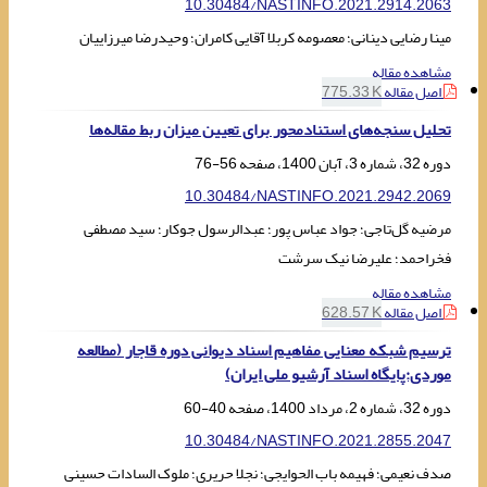
10.30484/NASTINFO.2021.2914.2063
مینا رضایی دینانی؛ معصومه کربلا آقایی کامران؛ وحیدرضا میرزاییان
مشاهده مقاله
اصل مقاله
775.33 K
تحلیل سنجه‌های استنادمحور برای تعیین میزان ربط مقاله‌ها
دوره 32، شماره 3، آبان 1400، صفحه
56-76
10.30484/NASTINFO.2021.2942.2069
مرضیه گل‌تاجی؛ جواد عباس پور؛ عبدالرسول جوکار؛ سید مصطفی
فخراحمد؛ علیرضا نیک سرشت
مشاهده مقاله
اصل مقاله
628.57 K
ترسیم شبکه معنایی مفاهیم اسناد دیوانی دوره قاجار (مطالعه
موردی:پایگاه اسناد آرشیو ملی ایران)
دوره 32، شماره 2، مرداد 1400، صفحه
40-60
10.30484/NASTINFO.2021.2855.2047
صدف نعیمی؛ فهیمه باب الحوایجی؛ نجلا حریری؛ ملوک السادات حسینی