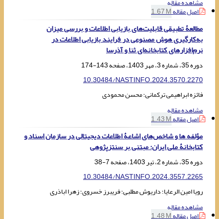
مشاهده مقاله
اصل مقاله
1.67 M
مطالعۀ تطبیقی قابلیت‌های بازیابی اطلاعات و بررسی میزان
به‌کارگیری هوش مصنوعی در فرایند بازیابی اطلاعات در
نرم‌افزارهای کتابخانه‌ای ثنا و آذرسا
دوره 35، شماره 3، مهر 1403، صفحه
143-174
10.30484/NASTINFO.2024.3570.2270
فائزه ابراهیمی ترکمانی؛ محسن محمودی
مشاهده مقاله
اصل مقاله
1.43 M
مؤلفه ها و شاخص‌های اشاعۀ اطلاعات دیجیتالی در سازمان اسناد و
کتابخانۀ ملی ایران: مبتنی بر سنتزپژوهی
دوره 35، شماره 2، تیر 1403، صفحه
7-38
10.30484/NASTINFO.2024.3557.2265
رویا امین الرعایا؛ داریوش مطلبی؛ فریبرز خسروی؛ زهرا اباذری
مشاهده مقاله
اصل مقاله
1.48 M