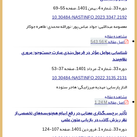
دوره 33، شماره 4، بهمن 1401، صفحه
55-69
10.30484/NASTINFO.2023.3347.2192
معصومه عبداللهی؛ جواد عباس پور؛ نورالله محمدی؛ طاهره جوکار
مشاهده مقاله
اصل مقاله
543.56 K
شناسایی عوامل مؤثر در فرمول‌بندی عبارت جست‌وجو: مروری
نظام‌مند
دوره 33، شماره 2، مرداد 1401، صفحه
37-53
10.30484/NASTINFO.2022.3135.2131
الناز پارسایی؛ مهدیه میرزابیگی؛ هاجر ستوده
مشاهده مقاله
اصل مقاله
1.24 M
تأثیر برچسب‌گذاری معنایی در رفع ابهام هم‌نویسه‌های تخصصی از
نظر ریزش کاذب در بازیابی متون علمی
دوره 33، شماره 1، فروردین 1401، صفحه
107-124