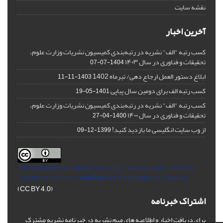
نقشه سایت
آخرین اخبار
کسب رتبه "الف" نشریه در رتبه‌بندی کمیسیون نشریات وزارت علوم،
تحقیقات و فناوری در سال ۱۴۰۳
1404-07-07
ابلاغ دستور العمل ارجاع دهی/ تیرماه 1402
1403-11-11
کسب رتبه الف برای دومین سال پیاپی
1401-05-19
کسب رتبه "الف" نشریه در رتبه‌بندی کمیسیون نشریات وزارت علوم،
تحقیقات و فناوری در سال ۱۴۰۰
1400-04-27
از وب سایت انگلیسی ما بازدید کنید!
1399-12-09
This Journal is an open access Journal Licensed
under the
Creative Commons Attribution 4.0 International License
(CC BY 4.0)
اشتراک خبرنامه
برای دریافت اخبار و اطلاعیه های مهم نشریه در خبرنامه نشریه مشترک