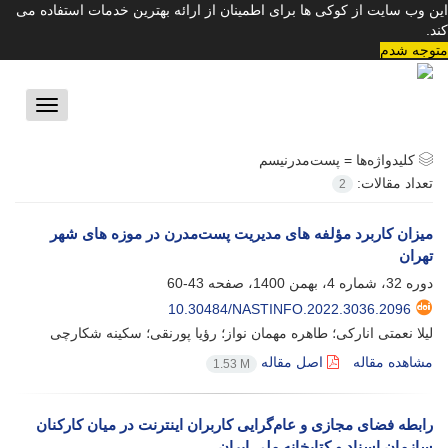
این وب سایت از کوکی ها برای اطمینان از ارائه بهترین خدمات استفاده می
کند.
متوجه شدم
Toggle
vigation
کلیدواژه‌ها =
پست‌مدرنیسم
تعداد مقالات:
2
میزان کاربرد مؤلفه ‏های مدیریت پست‌مدرن در موزه ‏های شهر
تهران
دوره 32، شماره 4، بهمن 1400، صفحه
43-60
10.30484/NASTINFO.2022.3036.2096
لیلا نعمتی انارکی؛ طاهره مهمان نواز؛ رؤیا پورنقی؛ سکینه شکارچی
مشاهده مقاله
اصل مقاله
1.53 M
رابطه فضای مجازی و عام‌گرایی کاربران اینترنت در میان کارکنان
سازمان اسناد و کتابخانه ملی ایران