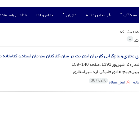
ویسندگان
فرستادن مقاله
داوران
تماس با ما
خط مشی استفاده
‌ها =
شبکه
1
ات:
 مجازی و عام‌گرایی کاربران اینترنت در میان کارکنان سازمان اسناد و کتابخانه م
140-159
بیبی فهیم؛ هادی خانیکی؛ اردشیر انتظاری
367.62 K
اله
اصل مقاله