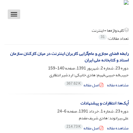
Toggle
vigation
کلیدواژه‌ها =
اینترنت
31
تعداد مقالات:
رابطه فضای مجازی و عام‌گرایی کاربران اینترنت در میان کارکنان سازمان
اسناد و کتابخانه ملی ایران
دوره 23، شماره 2، شهریور 1391، صفحه
140-159
حبیب‌اله حبیبی فهیم؛ هادی خانیکی؛ اردشیر انتظاری
367.62 K
مشاهده مقاله
اصل مقاله
اُپک‌ها: انتظارات و پیشنهادات
دوره 23، شماره 1، خرداد 1391، صفحه
6-24
علی بیرانوند؛ هادی شریف مقدم
214.73 K
مشاهده مقاله
اصل مقاله