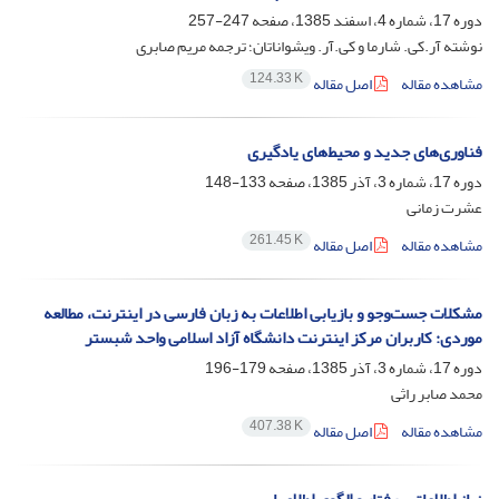
دوره 17، شماره 4، اسفند 1385، صفحه
247-257
نوشته آر.کی. شارما و کی.آر. ویشواناتان؛ ترجمه مریم صابری
124.33 K
مشاهده مقاله
اصل مقاله
فناوری‌های جدید و محیط‌های یادگیری
دوره 17، شماره 3، آذر 1385، صفحه
133-148
عشرت زمانی
261.45 K
مشاهده مقاله
اصل مقاله
مشکلات جست‌و‌جو و بازیابی اطلاعات به زبان فارسی در اینترنت، مطالعه
موردی: کاربران مرکز اینترنت دانشگاه آزاد اسلامی واحد شبستر
دوره 17، شماره 3، آذر 1385، صفحه
179-196
محمد صابر راثی
407.38 K
مشاهده مقاله
اصل مقاله