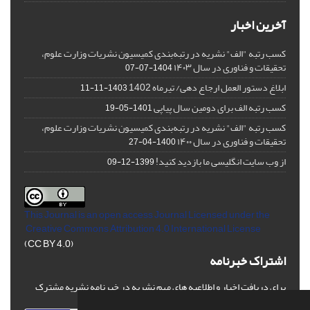
آخرین اخبار
کسب رتبه "الف" نشریه در رتبه‌بندی کمیسیون نشریات وزارت علوم،
تحقیقات و فناوری در سال ۱۴۰۳
1404-07-07
ابلاغ دستور العمل ارجاع دهی/ تیرماه 1402
1403-11-11
کسب رتبه الف برای دومین سال پیاپی
1401-05-19
کسب رتبه "الف" نشریه در رتبه‌بندی کمیسیون نشریات وزارت علوم،
تحقیقات و فناوری در سال ۱۴۰۰
1400-04-27
از وب سایت انگلیسی ما بازدید کنید!
1399-12-09
This Journal is an open access Journal Licensed
under the
Creative Commons Attribution 4.0 International License
(CC BY 4.0)
اشتراک خبرنامه
برای دریافت اخبار و اطلاعیه های مهم نشریه در خبرنامه نشریه مشترک
شوید.