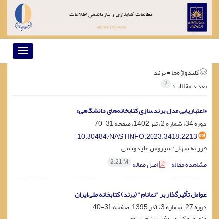
Toggle
vigation
کلیدواژه‌ها =
برند
2
تعداد مقالات:
«اعتباریابی مدل برندسازی کتابخانه‌های دانشگاهی»
دوره 34، شماره 2، تیر 1402، صفحه
31-70
10.30484/NASTINFO.2023.3418.2213
فرزانه سهلی؛ سیروس علیدوستی
2.21 M
مشاهده مقاله
اصل مقاله
عوامل تأثیرگذار بر "نمانام" (برند) کتابخانه ملی ایران
دوره 27، شماره 3، آذر 1395، صفحه
31-40
منصوره کریمی؛ فریبرز خسروی