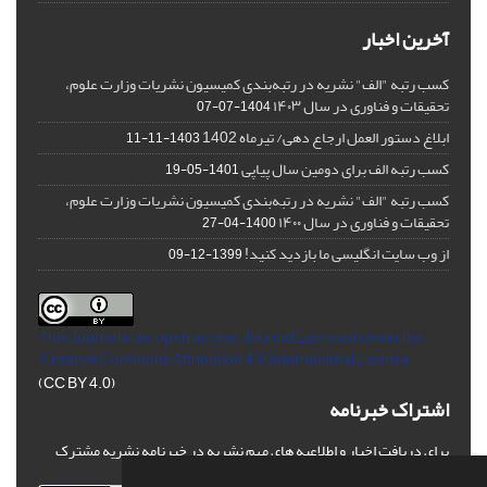
آخرین اخبار
کسب رتبه "الف" نشریه در رتبه‌بندی کمیسیون نشریات وزارت علوم،
تحقیقات و فناوری در سال ۱۴۰۳
1404-07-07
ابلاغ دستور العمل ارجاع دهی/ تیرماه 1402
1403-11-11
کسب رتبه الف برای دومین سال پیاپی
1401-05-19
کسب رتبه "الف" نشریه در رتبه‌بندی کمیسیون نشریات وزارت علوم،
تحقیقات و فناوری در سال ۱۴۰۰
1400-04-27
از وب سایت انگلیسی ما بازدید کنید!
1399-12-09
This Journal is an open access Journal Licensed
under the
Creative Commons Attribution 4.0 International License
(CC BY 4.0)
اشتراک خبرنامه
برای دریافت اخبار و اطلاعیه های مهم نشریه در خبرنامه نشریه مشترک
شوید.