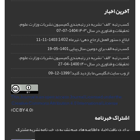
آخرین اخبار
کسب رتبه "الف" نشریه در رتبه‌بندی کمیسیون نشریات وزارت علوم،
تحقیقات و فناوری در سال ۱۴۰۳
1404-07-07
ابلاغ دستور العمل ارجاع دهی/ تیرماه 1402
1403-11-11
کسب رتبه الف برای دومین سال پیاپی
1401-05-19
کسب رتبه "الف" نشریه در رتبه‌بندی کمیسیون نشریات وزارت علوم،
تحقیقات و فناوری در سال ۱۴۰۰
1400-04-27
از وب سایت انگلیسی ما بازدید کنید!
1399-12-09
This Journal is an open access Journal Licensed
under the
Creative Commons Attribution 4.0 International License
(CC BY 4.0)
اشتراک خبرنامه
برای دریافت اخبار و اطلاعیه های مهم نشریه در خبرنامه نشریه مشترک
شوید.