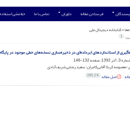
ویسندگان
فرستادن مقاله
داوران
تماس با ما
خط مشی استفاده
‌ها =
کتابخانه دیجیتال ملی
1
ات:
ه‌گیری از استانداردهای ابرداده‌ای در ذخیره‌سازی نسخه‌های خطی موجود در پایگا
132-148
ی؛ معصومه کربلا آقایی‌کامران؛ سعید رضایی‌‌شریف‌‌آبادی
285.2 K
اله
اصل مقاله