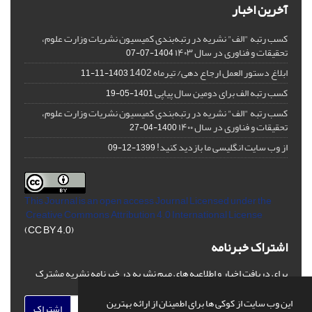
آخرین اخبار
کسب رتبه "الف" نشریه در رتبه‌بندی کمیسیون نشریات وزارت علوم،
تحقیقات و فناوری در سال ۱۴۰۳
1404-07-07
ابلاغ دستور العمل ارجاع دهی/ تیرماه 1402
1403-11-11
کسب رتبه الف برای دومین سال پیاپی
1401-05-19
کسب رتبه "الف" نشریه در رتبه‌بندی کمیسیون نشریات وزارت علوم،
تحقیقات و فناوری در سال ۱۴۰۰
1400-04-27
از وب سایت انگلیسی ما بازدید کنید!
1399-12-09
This Journal is an open access Journal Licensed
under the
Creative Commons Attribution 4.0 International License
(CC BY 4.0)
اشتراک خبرنامه
برای دریافت اخبار و اطلاعیه های مهم نشریه در خبرنامه نشریه مشترک
شوید.
این وب سایت از کوکی ها برای اطمینان از ارائه بهترین
اشتراک