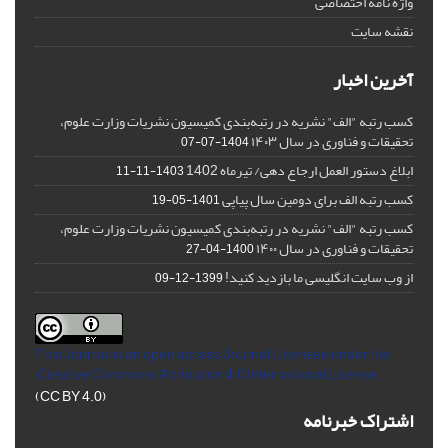
واژه نامه اختصاصی
نقشه سایت
آخرین اخبار
کسب رتبه "الف" نشریه در رتبه‌بندی کمیسیون نشریات وزارت علوم،
تحقیقات و فناوری در سال ۱۴۰۳
1404-07-07
ابلاغ دستور العمل ارجاع دهی/ تیرماه 1402
1403-11-11
کسب رتبه الف برای دومین سال پیاپی
1401-05-19
کسب رتبه "الف" نشریه در رتبه‌بندی کمیسیون نشریات وزارت علوم،
تحقیقات و فناوری در سال ۱۴۰۰
1400-04-27
از وب سایت انگلیسی ما بازدید کنید!
1399-12-09
This Journal is an open access Journal Licensed
under the
Creative Commons Attribution 4.0 International License
(CC BY 4.0)
اشتراک خبرنامه