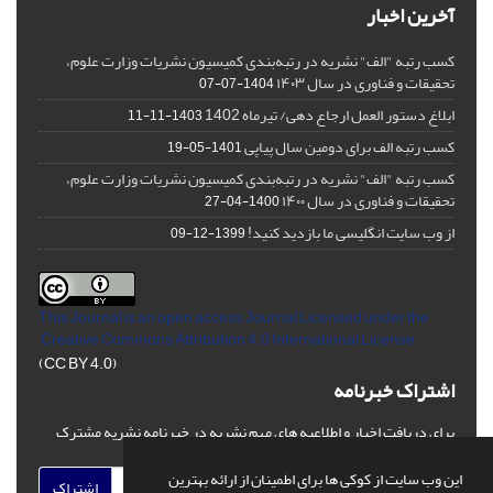
آخرین اخبار
کسب رتبه "الف" نشریه در رتبه‌بندی کمیسیون نشریات وزارت علوم،
تحقیقات و فناوری در سال ۱۴۰۳
1404-07-07
ابلاغ دستور العمل ارجاع دهی/ تیرماه 1402
1403-11-11
کسب رتبه الف برای دومین سال پیاپی
1401-05-19
کسب رتبه "الف" نشریه در رتبه‌بندی کمیسیون نشریات وزارت علوم،
تحقیقات و فناوری در سال ۱۴۰۰
1400-04-27
از وب سایت انگلیسی ما بازدید کنید!
1399-12-09
This Journal is an open access Journal Licensed
under the
Creative Commons Attribution 4.0 International License
(CC BY 4.0)
اشتراک خبرنامه
برای دریافت اخبار و اطلاعیه های مهم نشریه در خبرنامه نشریه مشترک
شوید.
این وب سایت از کوکی ها برای اطمینان از ارائه بهترین
اشتراک