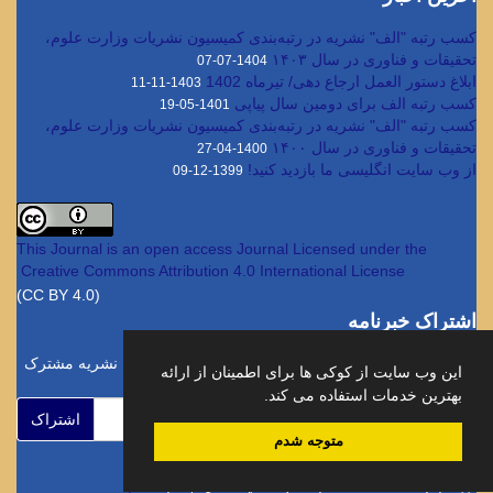
کسب رتبه "الف" نشریه در رتبه‌بندی کمیسیون نشریات وزارت علوم،
تحقیقات و فناوری در سال ۱۴۰۳
1404-07-07
ابلاغ دستور العمل ارجاع دهی/ تیرماه 1402
1403-11-11
کسب رتبه الف برای دومین سال پیاپی
1401-05-19
کسب رتبه "الف" نشریه در رتبه‌بندی کمیسیون نشریات وزارت علوم،
تحقیقات و فناوری در سال ۱۴۰۰
1400-04-27
از وب سایت انگلیسی ما بازدید کنید!
1399-12-09
This Journal is an open access Journal Licensed
under the
Creative Commons Attribution 4.0 International License
(CC BY 4.0)
اشتراک خبرنامه
برای دریافت اخبار و اطلاعیه های مهم نشریه در خبرنامه نشریه مشترک
این وب سایت از کوکی ها برای اطمینان از ارائه
شوید.
بهترین خدمات استفاده می کند.
اشتراک
متوجه شدم