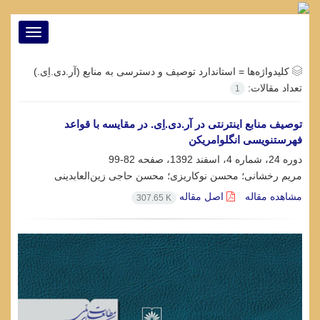
Toggle
vigation
کلیدواژه‌ها =
استاندارد توصیف و دسترسی به منابع (آر.دی.اِی.)
تعداد مقالات:
1
توصیف منابع اینترنتی در آر.دی.اِی. در مقایسه با قواعد
فهرستنویسی انگلوامریکن
دوره 24، شماره 4، اسفند 1392، صفحه
82-99
مریم رخشانی؛ محسن نوکاریزی؛ محسن حاجی زین‌العابدینی
مشاهده مقاله
اصل مقاله
307.65 K