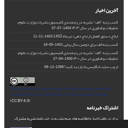
آخرین اخبار
کسب رتبه "الف" نشریه در رتبه‌بندی کمیسیون نشریات وزارت علوم،
تحقیقات و فناوری در سال ۱۴۰۳
1404-07-07
ابلاغ دستور العمل ارجاع دهی/ تیرماه 1402
1403-11-11
کسب رتبه الف برای دومین سال پیاپی
1401-05-19
کسب رتبه "الف" نشریه در رتبه‌بندی کمیسیون نشریات وزارت علوم،
تحقیقات و فناوری در سال ۱۴۰۰
1400-04-27
از وب سایت انگلیسی ما بازدید کنید!
1399-12-09
This Journal is an open access Journal Licensed
under the
Creative Commons Attribution 4.0 International License
(CC BY 4.0)
اشتراک خبرنامه
برای دریافت اخبار و اطلاعیه های مهم نشریه در خبرنامه نشریه مشترک
شوید.