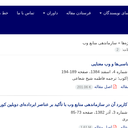
مای نویسندگان
فرستادن مقاله
داوران
تماس با ما
خط م
ه‌ها =
سازماندهی منابع وب
لات:
2
سی‌ها و وب معنایی
189-194
ژاکوب؛ ترجمه فاطمه شیخ شعاعی
اله
اصل مقاله
201.06 K
 کاربرد آن در سازماندهی منابع وب با تأکید بر عناصر ابرداده‌ای دوبلین کور در
73-85
ری
اله
اصل مقاله
1.61 M