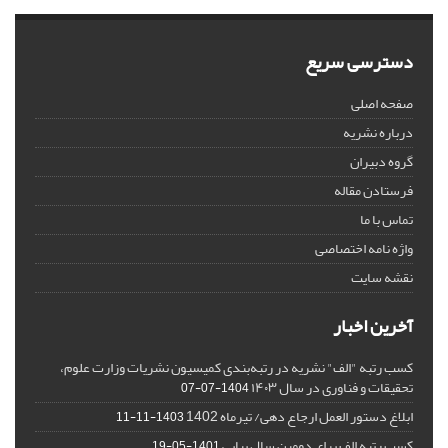
دسترسی سریع
صفحه اصلی
درباره نشریه
گروه دبیران
فرستادن مقاله
تماس با ما
واژه نامه اختصاصی
نقشه سایت
آخرین اخبار
کسب رتبه "الف" نشریه در رتبه‌بندی کمیسیون نشریات وزارت علوم،
تحقیقات و فناوری در سال ۱۴۰۳
1404-07-07
ابلاغ دستور العمل ارجاع دهی/ تیرماه 1402
1403-11-11
کسب رتبه الف برای دومین سال پیاپی
1401-05-19