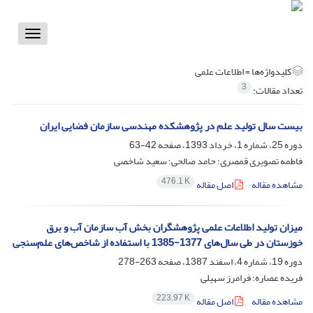
Toggle
vigation
کلیدواژه‌ها =
اطلاعات علمی
3
تعداد مقالات:
بیست سال تولید علم در پژوهشکده مهندسی سازمان فضایی ایران
دوره 25، شماره 1، خرداد 1393، صفحه
42-63
فاطمه تصویری قمصری؛ حامد صالحی؛ سعید شاخصی
476.1 K
مشاهده مقاله
اصل مقاله
میزان تولید اطلاعات علمی پژوهشگران بخش آب سازمان آب و برق
خوزستان در طی سال‌های 1377-1385 با استفاده از شاخص‌های علم‌سنجی
دوره 19، شماره 4، اسفند 1387، صفحه
263-278
فریده عصاره؛ فرامرز سهیلی
223.97 K
مشاهده مقاله
اصل مقاله