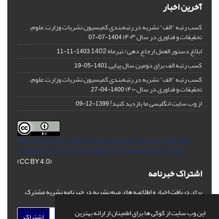
آخرین اخبار
کسب رتبه "الف" نشریه در رتبه‌بندی کمیسیون نشریات وزارت علوم،
تحقیقات و فناوری در سال ۱۴۰۳
1404-07-07
ابلاغ دستور العمل ارجاع دهی/ تیرماه 1402
1403-11-11
کسب رتبه الف برای دومین سال پیاپی
1401-05-19
کسب رتبه "الف" نشریه در رتبه‌بندی کمیسیون نشریات وزارت علوم،
تحقیقات و فناوری در سال ۱۴۰۰
1400-04-27
از وب سایت انگلیسی ما بازدید کنید!
1399-12-09
This Journal is an open access Journal Licensed
under the
Creative Commons Attribution 4.0 International License
(CC BY 4.0)
اشتراک خبرنامه
برای دریافت اخبار و اطلاعیه های مهم نشریه در خبرنامه نشریه مشترک
شوید.
این وب سایت از کوکی ها برای اطمینان از ارائه بهترین
اشتراک