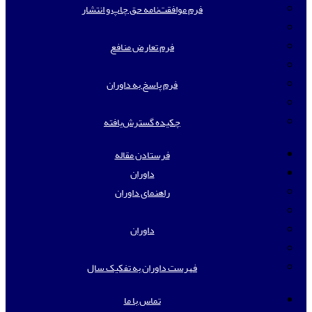
فرم موافقت‌نامه حق چاپ و انتشار
فرم تعارض منافع
فرم پاسخ به داوران
چکیده گسترش‌یافته
فرستادن مقاله
داوران
راهنمای داوران
داوران
فهرست داوران به تفکیک سال
تماس با ما