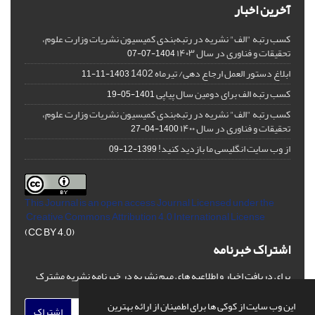
آخرین اخبار
کسب رتبه "الف" نشریه در رتبه‌بندی کمیسیون نشریات وزارت علوم،
تحقیقات و فناوری در سال ۱۴۰۳
1404-07-07
ابلاغ دستور العمل ارجاع دهی/ تیرماه 1402
1403-11-11
کسب رتبه الف برای دومین سال پیاپی
1401-05-19
کسب رتبه "الف" نشریه در رتبه‌بندی کمیسیون نشریات وزارت علوم،
تحقیقات و فناوری در سال ۱۴۰۰
1400-04-27
از وب سایت انگلیسی ما بازدید کنید!
1399-12-09
This Journal is an open access Journal Licensed
under the
Creative Commons Attribution 4.0 International License
(CC BY 4.0)
اشتراک خبرنامه
برای دریافت اخبار و اطلاعیه های مهم نشریه در خبرنامه نشریه مشترک
شوید.
این وب سایت از کوکی ها برای اطمینان از ارائه بهترین
اشتراک