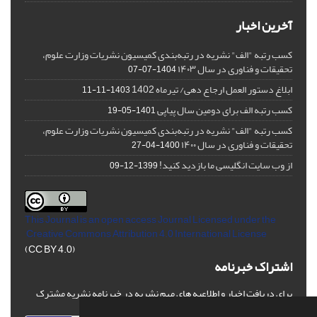
آخرین اخبار
کسب رتبه "الف" نشریه در رتبه‌بندی کمیسیون نشریات وزارت علوم،
تحقیقات و فناوری در سال ۱۴۰۳
1404-07-07
ابلاغ دستور العمل ارجاع دهی/ تیرماه 1402
1403-11-11
کسب رتبه الف برای دومین سال پیاپی
1401-05-19
کسب رتبه "الف" نشریه در رتبه‌بندی کمیسیون نشریات وزارت علوم،
تحقیقات و فناوری در سال ۱۴۰۰
1400-04-27
از وب سایت انگلیسی ما بازدید کنید!
1399-12-09
This Journal is an open access Journal Licensed
under the
Creative Commons Attribution 4.0 International License
(CC BY 4.0)
اشتراک خبرنامه
برای دریافت اخبار و اطلاعیه های مهم نشریه در خبرنامه نشریه مشترک
شوید.