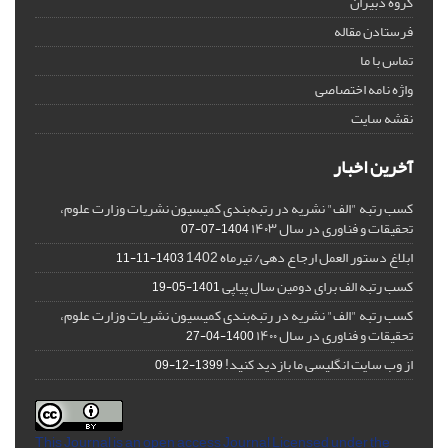
گروه دبیران
فرستادن مقاله
تماس با ما
واژه نامه اختصاصی
نقشه سایت
آخرین اخبار
کسب رتبه "الف" نشریه در رتبه‌بندی کمیسیون نشریات وزارت علوم،
تحقیقات و فناوری در سال ۱۴۰۳
1404-07-07
ابلاغ دستور العمل ارجاع دهی/ تیرماه 1402
1403-11-11
کسب رتبه الف برای دومین سال پیاپی
1401-05-19
کسب رتبه "الف" نشریه در رتبه‌بندی کمیسیون نشریات وزارت علوم،
تحقیقات و فناوری در سال ۱۴۰۰
1400-04-27
از وب سایت انگلیسی ما بازدید کنید!
1399-12-09
This Journal is an open access Journal Licensed
under the