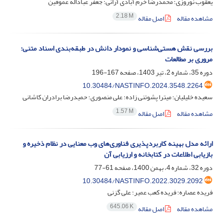
یعقوب نوروزی؛ محمدرضا خرم آبادی آرانی؛ جعفر عباداله عموقین
2.18 M
مشاهده مقاله
اصل مقاله
بررسی نقش هستی‌شناسی و نمودار دانش در طبقه‌بندی اسناد متنی:
مروری بر مطالعات
دوره 35، شماره 2، تیر 1403، صفحه
167-196
10.30484/NASTINFO.2024.3548.2264
سعیده خلیلیان؛ میترا پشوتنی زاده؛ علی منصوری؛ حمیدرضا برادران کاشانی
1.57 M
مشاهده مقاله
اصل مقاله
ارائه مدل بهینه کاربردپذیری فناوری‌های وب معنایی در نظام ذخیره و
بازیابی اطلاعات در کتابخانه و ارزیابی آن
دوره 32، شماره 4، بهمن 1400، صفحه
61-77
10.30484/NASTINFO.2022.3029.2092
فریده عصاره؛ فریده کعب عمیر؛ علی گزنی
645.06 K
مشاهده مقاله
اصل مقاله