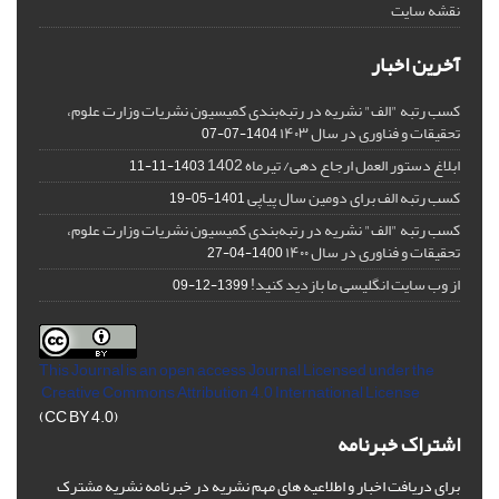
نقشه سایت
آخرین اخبار
کسب رتبه "الف" نشریه در رتبه‌بندی کمیسیون نشریات وزارت علوم،
تحقیقات و فناوری در سال ۱۴۰۳
1404-07-07
ابلاغ دستور العمل ارجاع دهی/ تیرماه 1402
1403-11-11
کسب رتبه الف برای دومین سال پیاپی
1401-05-19
کسب رتبه "الف" نشریه در رتبه‌بندی کمیسیون نشریات وزارت علوم،
تحقیقات و فناوری در سال ۱۴۰۰
1400-04-27
از وب سایت انگلیسی ما بازدید کنید!
1399-12-09
This Journal is an open access Journal Licensed
under the
Creative Commons Attribution 4.0 International License
(CC BY 4.0)
اشتراک خبرنامه
برای دریافت اخبار و اطلاعیه های مهم نشریه در خبرنامه نشریه مشترک