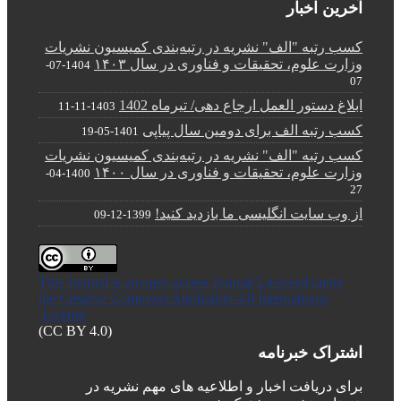
آخرین اخبار
کسب رتبه "الف" نشریه در رتبه‌بندی کمیسیون نشریات
وزارت علوم، تحقیقات و فناوری در سال ۱۴۰۳
1404-07-
07
ابلاغ دستور العمل ارجاع دهی/ تیرماه 1402
1403-11-11
کسب رتبه الف برای دومین سال پیاپی
1401-05-19
کسب رتبه "الف" نشریه در رتبه‌بندی کمیسیون نشریات
وزارت علوم، تحقیقات و فناوری در سال ۱۴۰۰
1400-04-
27
از وب سایت انگلیسی ما بازدید کنید!
1399-12-09
This Journal is an open access Journal Licensed
under
the Creative Commons Attribution 4.0 International
License
(CC BY 4.0)
اشتراک خبرنامه
برای دریافت اخبار و اطلاعیه های مهم نشریه در