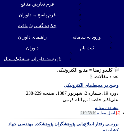
فرم تعارض منافع
فرم پاسخ به داوران
چکیده گسترش‌یافته
ورود به سامانه
راهنمای داوران
ثبت نام
داوران
فهرست داوران به تفکیک سال
کلیدواژه‌ها =
منابع الکترونیکی
تعداد مقالات:
7
وجین در محیط‌های الکترونیکی
دوره 19، شماره 2، شهریور 1387، صفحه
229-238
علی‌اکبر خاصه؛ نورالله کرمی
مشاهده مقاله
اصل مقاله
219.58 K
بررسی رفتار اطلاع‌یابی پژوهشگران پژوهشکده مهندسی جهاد
کشاورزی