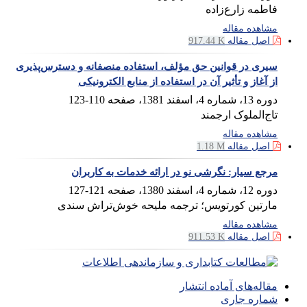
فاطمه زارع‌زاده
مشاهده مقاله
اصل مقاله
917.44 K
سیری در قوانین حق مؤلف، استفاده منصفانه و دسترس‌پذیری
از آغاز و تأثیر آن در استفاده از منابع الکترونیکی
دوره 13، شماره 4، اسفند 1381، صفحه
110-123
تاج‌الملوک ارجمند
مشاهده مقاله
اصل مقاله
1.18 M
مرجع سیار: نگرشی نو در ارائه خدمات به کاربران
دوره 12، شماره 4، اسفند 1380، صفحه
121-127
مارتین کورتویس؛ ترجمه ملیحه خوش‌تراش سندی
مشاهده مقاله
اصل مقاله
911.53 K
مقاله‌های آماده انتشار
شماره جاری