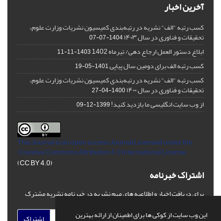
آخرین اخبار
کسب رتبه "الف" نشریه در رتبه‌بندی کمیسیون نشریات وزارت علوم،
تحقیقات و فناوری در سال ۱۴۰۳
1404-07-07
ابلاغ دستور العمل ارجاع دهی/ تیرماه 1402
1403-11-11
کسب رتبه الف برای دومین سال پیاپی
1401-05-19
کسب رتبه "الف" نشریه در رتبه‌بندی کمیسیون نشریات وزارت علوم،
تحقیقات و فناوری در سال ۱۴۰۰
1400-04-27
از وب سایت انگلیسی ما بازدید کنید!
1399-12-09
This Journal is an open access Journal Licensed
under the
Creative Commons Attribution 4.0 International License
(CC BY 4.0)
اشتراک خبرنامه
برای دریافت اخبار و اطلاعیه های مهم نشریه در خبرنامه نشریه مشترک
شوید.
این وب سایت از کوکی ها برای اطمینان از ارائه بهترین
اشتراک