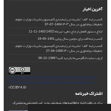
آخرین اخبار
کسب رتبه "الف" نشریه در رتبه‌بندی کمیسیون نشریات وزارت علوم،
تحقیقات و فناوری در سال ۱۴۰۳
1404-07-07
ابلاغ دستور العمل ارجاع دهی/ تیرماه 1402
1403-11-11
کسب رتبه الف برای دومین سال پیاپی
1401-05-19
کسب رتبه "الف" نشریه در رتبه‌بندی کمیسیون نشریات وزارت علوم،
تحقیقات و فناوری در سال ۱۴۰۰
1400-04-27
از وب سایت انگلیسی ما بازدید کنید!
1399-12-09
This Journal is an open access Journal Licensed
under the
Creative Commons Attribution 4.0 International License
(CC BY 4.0)
اشتراک خبرنامه
برای دریافت اخبار و اطلاعیه های مهم نشریه در خبرنامه نشریه مشترک
شوید.