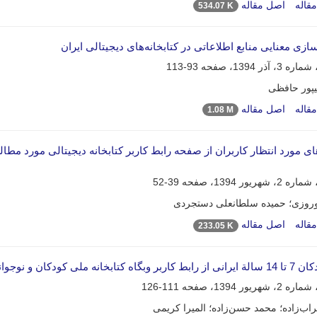
قاله
اصل مقاله
534.07 K
93-113
یپور حافظی
قاله
اصل مقاله
1.08 M
ای مورد انتظار کاربران از صفحه رابط کاربر کتابخانه دیجیتالی مورد مطا
39-52
وروزی؛ حمیده سلطانعلی دستجردی
قاله
اصل مقاله
233.05 K
ابخانه ملی کودکان و نوجوانان ایران
111-126
اب‌زاده؛ محمد حسن‌زاده؛ المیرا کریمی