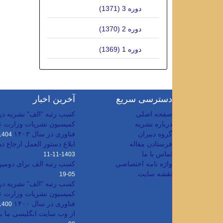
دوره 3 (1371)
دوره 2 (1370)
دوره 1 (1369)
دسترسی سریع
آخرین اخبار
صفحه اصلی
کسب رتبه "الف" نشریه در ر
درباره نشریه
کمیسیون نشریات وزارت عل
گروه دبیران
فناوری در سال ۱۴۰۳
404-07-07
فرستادن مقاله
ابلاغ دستور العمل ارجاع دهی/ 
تماس با ما
1403-11-11
واژه نامه اختصاصی
کسب رتبه الف برای دومین
نقشه سایت
05-19
کسب رتبه "الف" نشریه در ر
کمیسیون نشریات وزارت عل
فناوری در سال ۱۴۰۰
400-04-27
از وب سایت انگلیسی ما باز