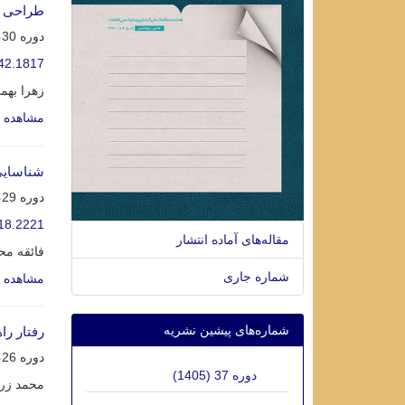
طراحی و
دوره 30، شماره 4، بهمن 1398، صفحه
42.1817
زهرا بهم
مشاهده م
شناسایی 
دوره 29، شماره 1، اردیبهشت 1397، صفحه
18.2221
مقاله‌های آماده انتشار
فائقه م
شماره جاری
مشاهده م
شماره‌های پیشین نشریه
رفتار را
دوره 26، شماره 4، اسفند 1394، صفحه
دوره 37 (1405)
محمد زره