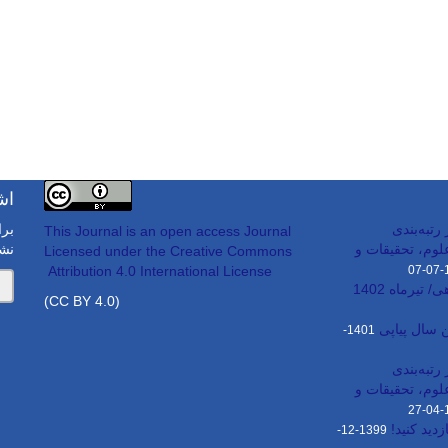
اش
تبه‌بندی
برا
This Journal is an open access Journal
وم، تحقیقات و
نش
Licensed
under the Creative Commons
Attribution 4.0 International License
1
تیرماه 1402
(CC BY 4.0)
 سال پیاپی
1401-
تبه‌بندی
وم، تحقیقات و
1
دید کنید!
1399-12-