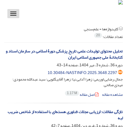
Toggle
vigation
کلیدواژه‌ها =
علم‌سنجی
20
تعداد مقالات:
تحلیل محتوای تولیدات علمی تاریخ پزشکی دورۀ اسلامی در سازمان اسناد و
کتابخانۀ ملی جمهوری اسلامی ایران
دوره 36، شماره 3، مهر 1404، صفحه
14-43
10.30484/NASTINFO.2025.3648.2297
جمال رضایی اوریمی؛ زهرا آدابی نیا؛ زهرا آقابیگلویی؛ سید عبدالله محمودی؛
مهدی صالحی
1.17 M
مشاهده مقاله
اصل مقاله
تازگی مقالات: ارزیابی مجلات فناوری هسته‌ای با استفاده از شاخص ضریب
لبه
دوره 36، شماره 1، فروردین 1404، صفحه
7-42