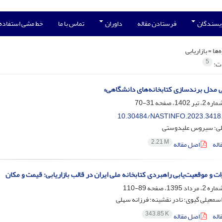
ویسندگان
فرستادن مقاله
داوران
تماس با ما
خط مشی استفاده
‌ها =
بازاریابی
5
ات:
بی مدل برندسازی کتابخانه‌های دانشگاهی»
31-70
10.30484/NASTINFO.2023.3418
لی؛ سیروس علیدوستی
2.21 M
اله
اصل مقاله
ت و موقعیت‌یابی راهبردی کتابخانه ملی ایران در قالب بازاریابی: قیمت و مکان
89-110
معیلی گیوی؛ نادر نقشینه؛ فرزانه سهلی
343.85 K
اله
اصل مقاله