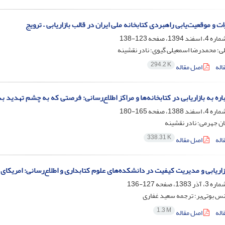
 و موقعیت‌یابی راهبردی کتابخانه ملی ایران در قالب بازاریابی – ترویج
123-138
ی؛ محمدرضا اسمعیلی گیوی؛ نادر نقشینه
294.2 K
اله
اصل مقاله
ره به بازاریابی در کتابخانه‌ها و مراکز اطلاع‌رسانی: فرصتی که به چشم تهدید ب
165-180
ن جهرمی؛ نادر نقشینه
338.31 K
اله
اصل مقاله
اریابی و مدیریت کیفیت در دانشکده‌های علوم کتابداری و اطلاع‌رسانی: امریکای
127-136
س بوتی‌یر؛ ترجمه سعید غفاری
1.3 M
اله
اصل مقاله