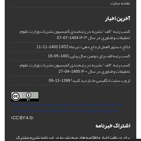
نقشه سایت
آخرین اخبار
کسب رتبه "الف" نشریه در رتبه‌بندی کمیسیون نشریات وزارت علوم،
تحقیقات و فناوری در سال ۱۴۰۳
1404-07-07
ابلاغ دستور العمل ارجاع دهی/ تیرماه 1402
1403-11-11
کسب رتبه الف برای دومین سال پیاپی
1401-05-19
کسب رتبه "الف" نشریه در رتبه‌بندی کمیسیون نشریات وزارت علوم،
تحقیقات و فناوری در سال ۱۴۰۰
1400-04-27
از وب سایت انگلیسی ما بازدید کنید!
1399-12-09
This Journal is an open access Journal Licensed
under the
Creative Commons Attribution 4.0 International License
(CC BY 4.0)
اشتراک خبرنامه
برای دریافت اخبار و اطلاعیه های مهم نشریه در خبرنامه نشریه مشترک