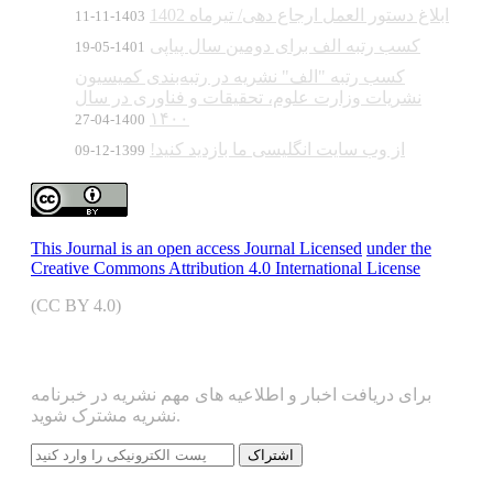
ابلاغ دستور العمل ارجاع دهی/ تیرماه 1402
1403-11-11
کسب رتبه الف برای دومین سال پیاپی
1401-05-19
کسب رتبه "الف" نشریه در رتبه‌بندی کمیسیون
نشریات وزارت علوم، تحقیقات و فناوری در سال
۱۴۰۰
1400-04-27
از وب سایت انگلیسی ما بازدید کنید!
1399-12-09
This Journal is an open access Journal Licensed
under the
Creative Commons Attribution 4.0 International License
(CC BY 4.0)
اشتراک خبرنامه
برای دریافت اخبار و اطلاعیه های مهم نشریه در خبرنامه
نشریه مشترک شوید.
اشتراک