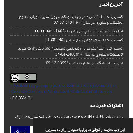
آخرین اخبار
کسب رتبه "الف" نشریه در رتبه‌بندی کمیسیون نشریات وزارت علوم،
تحقیقات و فناوری در سال ۱۴۰۳
1404-07-07
ابلاغ دستور العمل ارجاع دهی/ تیرماه 1402
1403-11-11
کسب رتبه الف برای دومین سال پیاپی
1401-05-19
کسب رتبه "الف" نشریه در رتبه‌بندی کمیسیون نشریات وزارت علوم،
تحقیقات و فناوری در سال ۱۴۰۰
1400-04-27
از وب سایت انگلیسی ما بازدید کنید!
1399-12-09
This Journal is an open access Journal Licensed
under the
Creative Commons Attribution 4.0 International License
(CC BY 4.0)
اشتراک خبرنامه
برای دریافت اخبار و اطلاعیه های مهم نشریه در خبرنامه نشریه مشترک
شوید.
این وب سایت از کوکی ها برای اطمینان از ارائه بهترین
اشتراک