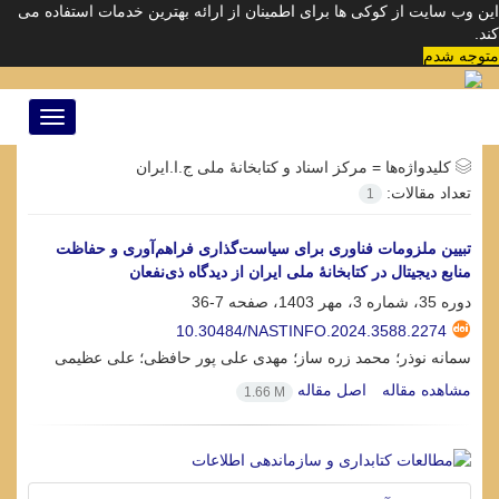
این وب سایت از کوکی ها برای اطمینان از ارائه بهترین خدمات استفاده می
کند.
متوجه شدم
Toggle
vigation
کلیدواژه‌ها =
مرکز اسناد و کتابخانۀ ملی ج.ا.ایران
تعداد مقالات:
1
تبیین ملزومات فناوری برای سیاست‌گذاری فراهم‌آوری و حفاظت
منابع دیجیتال در کتابخانۀ ملی ایران از دیدگاه ذی‌نفعان
دوره 35، شماره 3، مهر 1403، صفحه
7-36
10.30484/NASTINFO.2024.3588.2274
سمانه نوذر؛ محمد زره ساز؛ مهدی علی پور حافظی؛ علی عظیمی
مشاهده مقاله
اصل مقاله
1.66 M