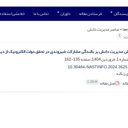
ویسندگان
فرستادن مقاله
داوران
تماس با ما
خط مشی استفاده
‌ها =
عناصر مدیریت دانش
1
ات:
 مدیریت دانش بر بالندگی مشارکت شهروندی در تحقق دولت الکترونیک از دی
135-162
10.30484/NASTINFO.2024.3625
 زنگنه
1.26 M
اله
اصل مقاله