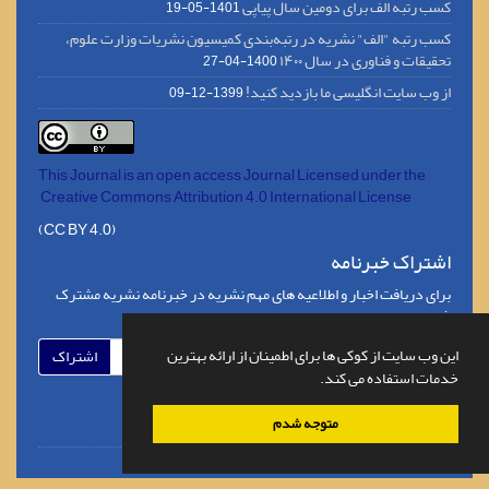
کسب رتبه الف برای دومین سال پیاپی
1401-05-19
کسب رتبه "الف" نشریه در رتبه‌بندی کمیسیون نشریات وزارت علوم،
تحقیقات و فناوری در سال ۱۴۰۰
1400-04-27
از وب سایت انگلیسی ما بازدید کنید!
1399-12-09
This Journal is an open access Journal Licensed
under the
Creative Commons Attribution 4.0 International License
(CC BY 4.0)
اشتراک خبرنامه
برای دریافت اخبار و اطلاعیه های مهم نشریه در خبرنامه نشریه مشترک
شوید.
این وب سایت از کوکی ها برای اطمینان از ارائه بهترین
اشتراک
خدمات استفاده می کند.
متوجه شدم
© سامانه مدیریت نشریات علمی.
قدرت گرفته از
سیناوب