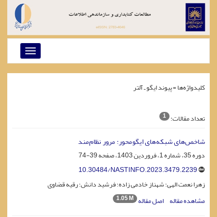
Toggle
navigation
کلیدواژه‌ها =
پیوند ایگو ـ آلتر
1
تعداد مقالات:
شاخص‌های شبکه‌های ایگومحور: مرور نظام‌مند
دوره 35، شماره 1، فروردین 1403، صفحه
39-74
10.30484/NASTINFO.2023.3479.2239
زهرا نعمت الهی؛ شهناز خادمی زاده؛ فرشید دانش؛ رقیه قضاوی
1.05 M
مشاهده مقاله
اصل مقاله