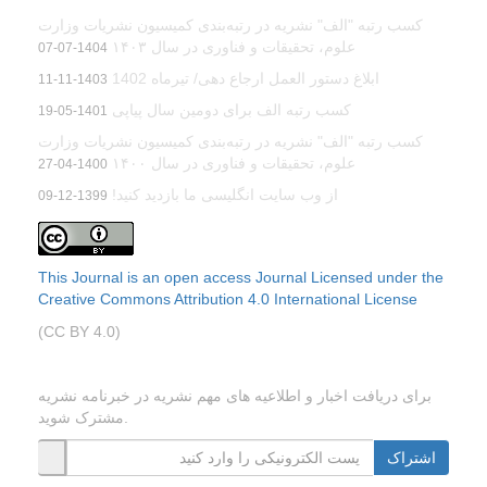
کسب رتبه "الف" نشریه در رتبه‌بندی کمیسیون نشریات وزارت
علوم، تحقیقات و فناوری در سال ۱۴۰۳
1404-07-07
ابلاغ دستور العمل ارجاع دهی/ تیرماه 1402
1403-11-11
کسب رتبه الف برای دومین سال پیاپی
1401-05-19
کسب رتبه "الف" نشریه در رتبه‌بندی کمیسیون نشریات وزارت
علوم، تحقیقات و فناوری در سال ۱۴۰۰
1400-04-27
از وب سایت انگلیسی ما بازدید کنید!
1399-12-09
This Journal is an open access Journal Licensed
under the
Creative Commons Attribution 4.0 International License
(CC BY 4.0)
اشتراک خبرنامه
برای دریافت اخبار و اطلاعیه های مهم نشریه در خبرنامه نشریه
مشترک شوید.
اشتراک