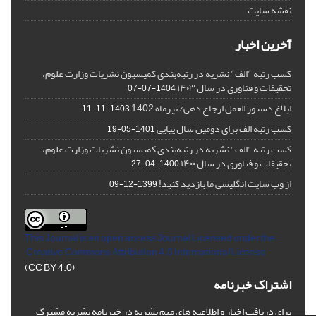
نقشه سایت
آخرین اخبار
کسب رتبه "الف" نشریه در رتبه‌بندی کمیسیون نشریات وزارت علوم،
تحقیقات و فناوری در سال ۱۴۰۳
1404-07-07
ابلاغ دستور العمل ارجاع دهی/ تیرماه 1402
1403-11-11
کسب رتبه الف برای دومین سال پیاپی
1401-05-19
کسب رتبه "الف" نشریه در رتبه‌بندی کمیسیون نشریات وزارت علوم،
تحقیقات و فناوری در سال ۱۴۰۰
1400-04-27
از وب سایت انگلیسی ما بازدید کنید!
1399-12-09
This Journal is an open access Journal Licensed
under the
Creative Commons Attribution 4.0 International License
(CC BY 4.0)
اشتراک خبرنامه
برای دریافت اخبار و اطلاعیه های مهم نشریه در خبرنامه نشریه مشترک