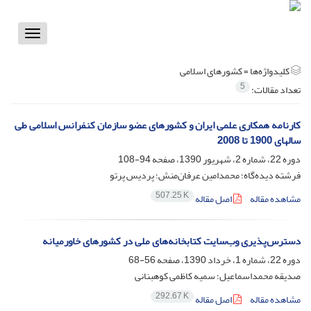
Toggle
vigation
کلیدواژه‌ها =
کشورهای اسلامی
5
تعداد مقالات:
کارنامه همکاری علمی ایران و کشورهای عضو سازمان کنفرانس اسلامی طی
سالهای 1900 تا 2008
دوره 22، شماره 2، شهریور 1390، صفحه
94-108
فرشته دیده‌گاه؛ محمدامین عرفان‌منش؛ پردیس پرتو
507.25 K
مشاهده مقاله
اصل مقاله
دسترس‌پذیری وب‌سایت کتابخانه‌های ملی در کشورهای خاورمیانه
دوره 22، شماره 1، خرداد 1390، صفحه
56-68
صدیقه محمداسماعیل؛ سمیه کاظمی کوهبنانی
292.67 K
مشاهده مقاله
اصل مقاله