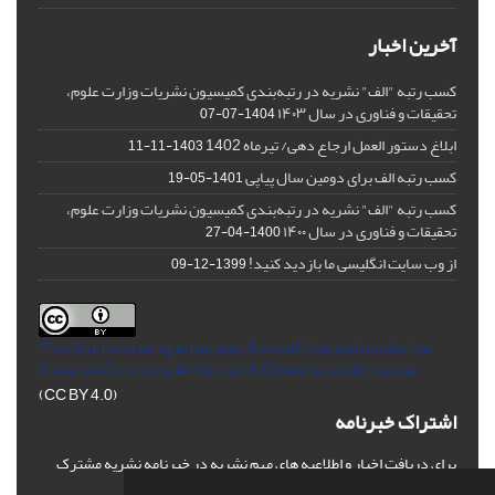
آخرین اخبار
کسب رتبه "الف" نشریه در رتبه‌بندی کمیسیون نشریات وزارت علوم،
تحقیقات و فناوری در سال ۱۴۰۳
1404-07-07
ابلاغ دستور العمل ارجاع دهی/ تیرماه 1402
1403-11-11
کسب رتبه الف برای دومین سال پیاپی
1401-05-19
کسب رتبه "الف" نشریه در رتبه‌بندی کمیسیون نشریات وزارت علوم،
تحقیقات و فناوری در سال ۱۴۰۰
1400-04-27
از وب سایت انگلیسی ما بازدید کنید!
1399-12-09
This Journal is an open access Journal Licensed
under the
Creative Commons Attribution 4.0 International License
(CC BY 4.0)
اشتراک خبرنامه
برای دریافت اخبار و اطلاعیه های مهم نشریه در خبرنامه نشریه مشترک
شوید.