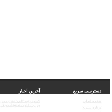
دسترسی سریع
آخرین اخبار
صفحه اصلی
کسب رتبه "الف" نشریه در ر
وزارت علوم، تحقیقات و فناوری
درباره نشریه
07