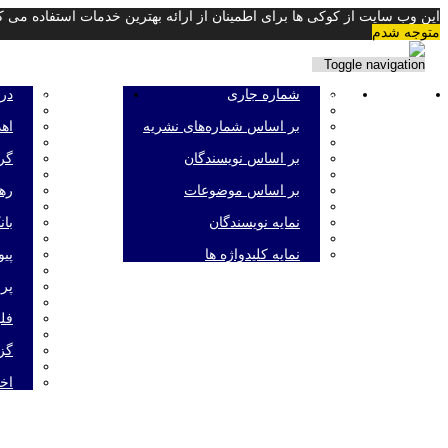
این وب سایت از کوکی ها برای اطمینان از ارائه بهترین خدمات استفاده می کن
متوجه شدم
Toggle navigation
صفحه اصلی
مرور
شماره جاری
اطلاعات نشریه
درب
بر اساس شماره‌های نشریه
اه
بر اساس نویسندگان
گرو
بر اساس موضوعات
رهن
نمایه نویسندگان
بان
نمایه کلیدواژه ها
پیو
پر
فلو
گز
اخب