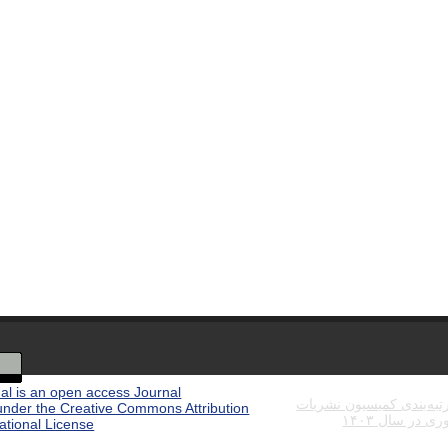
al is an open access Journal
تبه‌بندی کمیسیون نشریات
under the Creative Commons Attribution
 در سال ۱۴۰۳
1404-07-
national License
(CC BY 4.0)