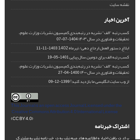
نقشه سایت
آخرین اخبار
کسب رتبه "الف" نشریه در رتبه‌بندی کمیسیون نشریات وزارت علوم،
تحقیقات و فناوری در سال ۱۴۰۳
1404-07-07
ابلاغ دستور العمل ارجاع دهی/ تیرماه 1402
1403-11-11
کسب رتبه الف برای دومین سال پیاپی
1401-05-19
کسب رتبه "الف" نشریه در رتبه‌بندی کمیسیون نشریات وزارت علوم،
تحقیقات و فناوری در سال ۱۴۰۰
1400-04-27
از وب سایت انگلیسی ما بازدید کنید!
1399-12-09
This Journal is an open access Journal Licensed
under the
Creative Commons Attribution 4.0 International License
(CC BY 4.0)
اشتراک خبرنامه
برای دریافت اخبار و اطلاعیه های مهم نشریه در خبرنامه نشریه مشترک