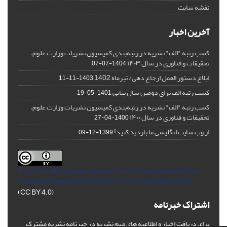
نقشه سایت
آخرین اخبار
کسب رتبه "الف" نشریه در رتبه‌بندی کمیسیون نشریات وزارت علوم،
تحقیقات و فناوری در سال ۱۴۰۳
1404-07-07
ابلاغ دستور العمل ارجاع دهی/ تیرماه 1402
1403-11-11
کسب رتبه الف برای دومین سال پیاپی
1401-05-19
کسب رتبه "الف" نشریه در رتبه‌بندی کمیسیون نشریات وزارت علوم،
تحقیقات و فناوری در سال ۱۴۰۰
1400-04-27
از وب سایت انگلیسی ما بازدید کنید!
1399-12-09
This Journal is an open access Journal Licensed
under the
Creative Commons Attribution 4.0 International License
(CC BY 4.0)
اشتراک خبرنامه
برای دریافت اخبار و اطلاعیه های مهم نشریه در خبرنامه نشریه مشترک