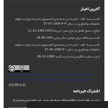
آخرین اخبار
کسب رتبه "الف" نشریه در رتبه‌بندی کمیسیون نشریات وزارت علوم،
تحقیقات و فناوری در سال ۱۴۰۳
1404-07-07
ابلاغ دستور العمل ارجاع دهی/ تیرماه 1402
1403-11-11
کسب رتبه الف برای دومین سال پیاپی
1401-05-19
کسب رتبه "الف" نشریه در رتبه‌بندی کمیسیون نشریات وزارت علوم،
تحقیقات و فناوری در سال ۱۴۰۰
1400-04-27
از وب سایت انگلیسی ما بازدید کنید!
1399-12-09
This Journal is an open access Journal Licensed
under the
Creative Commons Attribution 4.0 International License
(CC BY 4.0)
اشتراک خبرنامه
برای دریافت اخبار و اطلاعیه های مهم نشریه در خبرنامه نشریه مشترک
شوید.