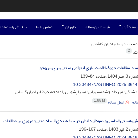
ویسندگان
فرستادن مقاله
داوران
تماس با ما
خط مشی استفاده
ه =
حمیدرضا برادران کاشانی
2
ات:
مند مطالعات حوزۀ خلاصه‌سازی انتزاعی مبتنی بر پرس‌و‌جو
84-139
10.30484/NASTINFO.2025.3644
دشتکی؛ مهرداد چشمه‌سهرابی؛ میترا پشوتنی زاده؛ حمیدرضا برادران کاشانی
1.88 M
اله
اصل مقاله
 هستی‌شناسی و نمودار دانش در طبقه‌بندی اسناد متنی: مروری بر مطالعات
167-196
10.30484/NASTINFO.2024.3548