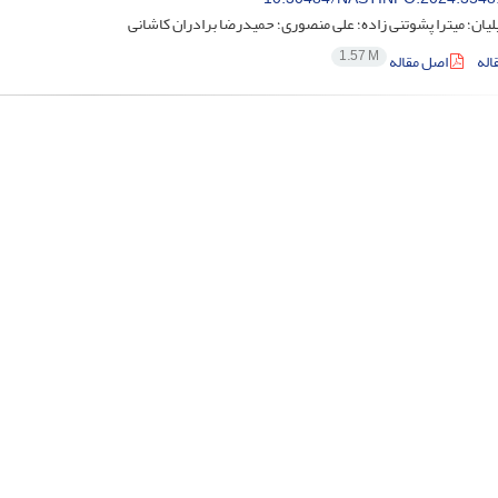
یان؛ میترا پشوتنی زاده؛ علی منصوری؛ حمیدرضا برادران کاشانی
1.57 M
اله
اصل مقاله