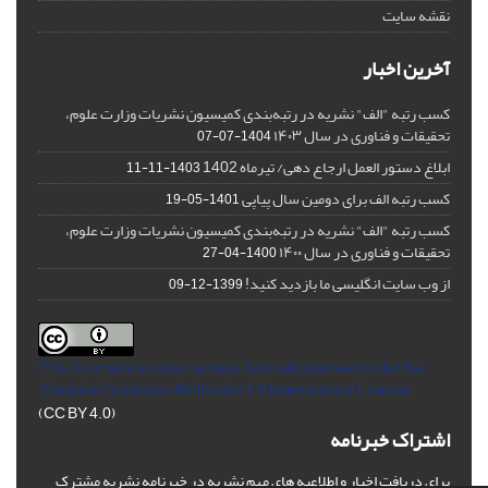
نقشه سایت
آخرین اخبار
کسب رتبه "الف" نشریه در رتبه‌بندی کمیسیون نشریات وزارت علوم،
تحقیقات و فناوری در سال ۱۴۰۳
1404-07-07
ابلاغ دستور العمل ارجاع دهی/ تیرماه 1402
1403-11-11
کسب رتبه الف برای دومین سال پیاپی
1401-05-19
کسب رتبه "الف" نشریه در رتبه‌بندی کمیسیون نشریات وزارت علوم،
تحقیقات و فناوری در سال ۱۴۰۰
1400-04-27
از وب سایت انگلیسی ما بازدید کنید!
1399-12-09
This Journal is an open access Journal Licensed
under the
Creative Commons Attribution 4.0 International License
(CC BY 4.0)
اشتراک خبرنامه
برای دریافت اخبار و اطلاعیه های مهم نشریه در خبرنامه نشریه مشترک