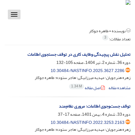
Toggle
vigation
نویسنده =
طاهره جوکار
3
تعداد مقالات:
تحلیل نقش پیچیدگی وظایف کاری در توقف جستجوی اطلاعات
دوره 36، شماره 2، تیر 1404، صفحه
105-132
10.30484/NASTINFO.2025.3627.2286
زهره هنرجویان؛ مهدیه میرزابیگی؛ هاجر ستوده؛ طاهره جوکار
1.34 M
مشاهده مقاله
اصل مقاله
توقف جست‌وجوی اطلاعات: مروری نظام‌مند
دوره 33، شماره 4، بهمن 1401، صفحه
17-37
10.30484/NASTINFO.2022.3253.2163
زهره هنرجویان؛ مهدیه میرزابیگی؛ هاجر ستوده؛ طاهره جوکار