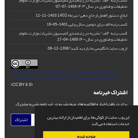
کسب رتبه "الف" نشریه در رتبه‌بندی کمیسیون نشریات وزارت علوم،
تحقیقات و فناوری در سال ۱۴۰۳
1404-07-07
ابلاغ دستور العمل ارجاع دهی/ تیرماه 1402
1403-11-11
کسب رتبه الف برای دومین سال پیاپی
1401-05-19
کسب رتبه "الف" نشریه در رتبه‌بندی کمیسیون نشریات وزارت علوم،
تحقیقات و فناوری در سال ۱۴۰۰
1400-04-27
از وب سایت انگلیسی ما بازدید کنید!
1399-12-09
This Journal is an open access Journal Licensed
under the
Creative Commons Attribution 4.0 International License
(CC BY 4.0)
اشتراک خبرنامه
برای دریافت اخبار و اطلاعیه های مهم نشریه در خبرنامه نشریه مشترک
شوید.
این وب سایت از کوکی ها برای اطمینان از ارائه بهترین
اشتراک
خدمات استفاده می کند.
متوجه شدم