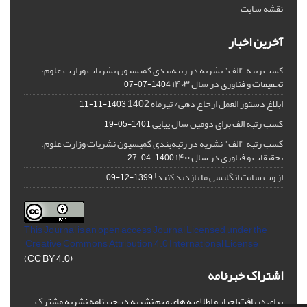
نقشه سایت
آخرین اخبار
کسب رتبه "الف" نشریه در رتبه‌بندی کمیسیون نشریات وزارت علوم،
تحقیقات و فناوری در سال ۱۴۰۳
1404-07-07
ابلاغ دستور العمل ارجاع دهی/ تیرماه 1402
1403-11-11
کسب رتبه الف برای دومین سال پیاپی
1401-05-19
کسب رتبه "الف" نشریه در رتبه‌بندی کمیسیون نشریات وزارت علوم،
تحقیقات و فناوری در سال ۱۴۰۰
1400-04-27
از وب سایت انگلیسی ما بازدید کنید!
1399-12-09
This Journal is an open access Journal Licensed
under the
Creative Commons Attribution 4.0 International License
(CC BY 4.0)
اشتراک خبرنامه
برای دریافت اخبار و اطلاعیه های مهم نشریه در خبرنامه نشریه مشترک