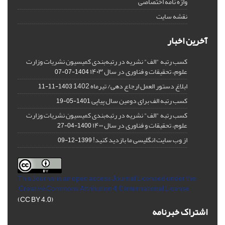
واژه نامه اختصاصی
نقشه سایت
آخرین اخبار
کسب رتبه "الف" نشریه در رتبه‌بندی کمیسیون نشریات وزارت
علوم، تحقیقات و فناوری در سال ۱۴۰۳
1404-07-07
ابلاغ دستور العمل ارجاع دهی/ تیرماه 1402
1403-11-11
کسب رتبه الف برای دومین سال پیاپی
1401-05-19
کسب رتبه "الف" نشریه در رتبه‌بندی کمیسیون نشریات وزارت
علوم، تحقیقات و فناوری در سال ۱۴۰۰
1400-04-27
از وب سایت انگلیسی ما بازدید کنید!
1399-12-09
This Journal is an open access Journal Licensed
under the
Creative Commons Attribution 4.0 International License
(CC BY 4.0)
اشتراک خبرنامه