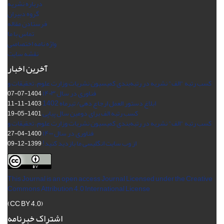
درباره نشریه
گروه دبیران
فرستادن مقاله
تماس با ما
واژه نامه اختصاصی
نقشه سایت
آخرین اخبار
کسب رتبه "الف" نشریه در رتبه‌بندی کمیسیون نشریات وزارت علوم، تحقیقات و
فناوری در سال ۱۴۰۳
1404-07-07
ابلاغ دستور العمل ارجاع دهی/ تیرماه 1402
1403-11-11
کسب رتبه الف برای دومین سال پیاپی
1401-05-19
کسب رتبه "الف" نشریه در رتبه‌بندی کمیسیون نشریات وزارت علوم، تحقیقات و
فناوری در سال ۱۴۰۰
1400-04-27
از وب سایت انگلیسی ما بازدید کنید!
1399-12-09
This Journal is an open access Journal Licensed
under the Creative
Commons Attribution 4.0 International License
(CC BY 4.0)
اشتراک خبرنامه